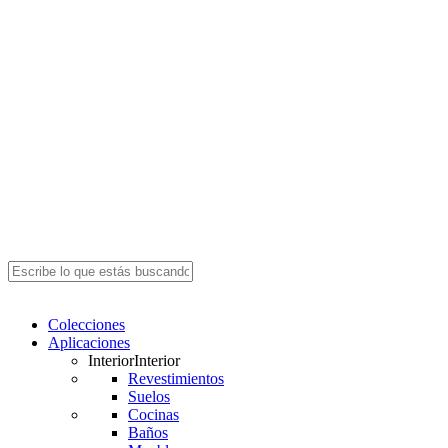
Close
Search
search
Menu
Colecciones
Aplicaciones
Interior
Interior
Revestimientos
Suelos
Cocinas
Baños