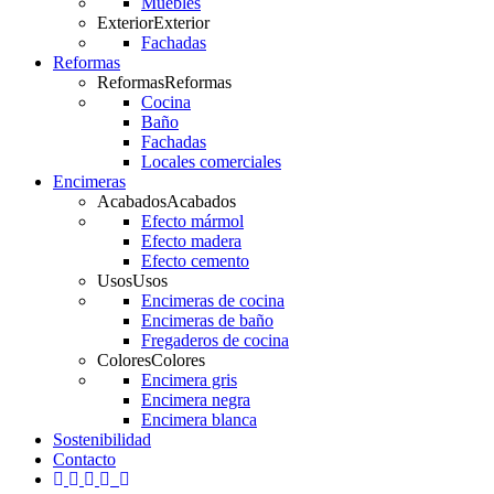
Muebles
Exterior
Exterior
Fachadas
Reformas
Reformas
Reformas
Cocina
Baño
Fachadas
Locales comerciales
Encimeras
Acabados
Acabados
Efecto mármol
Efecto madera
Efecto cemento
Usos
Usos
Encimeras de cocina
Encimeras de baño
Fregaderos de cocina
Colores
Colores
Encimera gris
Encimera negra
Encimera blanca
Sostenibilidad
Contacto
twitter
facebook
pinterest
linkedin
youtube
instagram