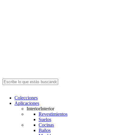
Close
Search
search
Menu
Colecciones
Aplicaciones
Interior
Interior
Revestimientos
Suelos
Cocinas
Baños