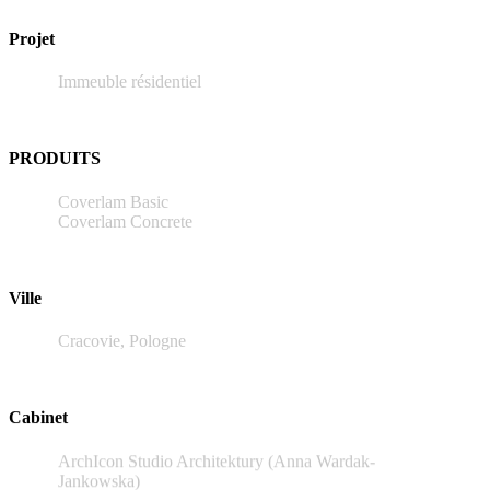
Projet
Immeuble résidentiel
PRODUITS
Coverlam Basic
Coverlam Concrete
Ville
Cracovie, Pologne
Cabinet
ArchIcon Studio Architektury (Anna Wardak-
Jankowska)