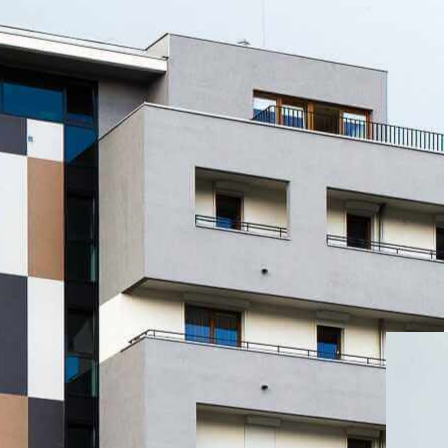
immeuble
de
logements
Pologne