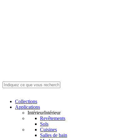
Fermer
le
Search
Menu
Collections
champ
Applications
Recherche
Intérieur
Intérieur
Revêtements
Sols
Cuisines
Salles de bain