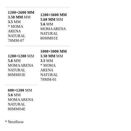
1200×2600 MM
1200×3600 MM
3.50 MM
MM
5.60 MM
MM
3.5
MM
5.6
MM
* MOMA
MOMA ARENA
ARENA
NATURAL
NATURAL
80MM01E
78MM-07
1000×3000 MM
1200×1200
MM
3.50 MM
MM
5.6
MM
3.5
MM
MOMA ARENA
* MOMA
NATURAL
ARENA
80MM03E
NATURAL
78MM-01
600×1200
MM
5.6
MM
MOMA ARENA
NATURAL
80MM04E
* Netzfliese