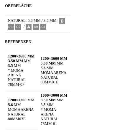
OBERFLÄCHE
NATURAL: 5.6 MM / 3.5 MM |
/
REFERENZEN
1200×2600 MM
1200×3600 MM
3.50 MM
MM
5.60 MM
MM
3.5
MM
5.6
MM
* MOMA
MOMA ARENA
ARENA
NATURAL
NATURAL
80MM01E
78MM-07
1000×3000 MM
1200×1200
MM
3.50 MM
MM
5.6
MM
3.5
MM
MOMA ARENA
* MOMA
NATURAL
ARENA
80MM03E
NATURAL
78MM-01