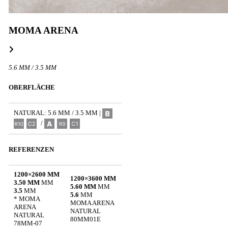
MOMA ARENA
5.6 MM / 3.5 MM
OBERFLÄCHE
NATURAL: 5.6 MM / 3.5 MM |
/
REFERENZEN
1200×2600 MM
1200×3600 MM
3.50 MM
MM
5.60 MM
MM
3.5
MM
5.6
MM
* MOMA
MOMA ARENA
ARENA
NATURAL
NATURAL
80MM01E
78MM-07