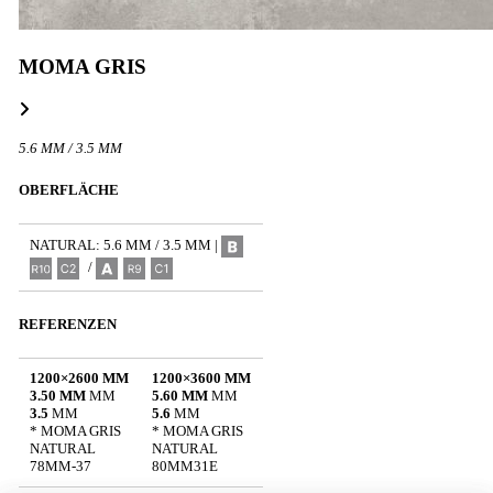
MOMA GRIS
5.6 MM / 3.5 MM
OBERFLÄCHE
NATURAL: 5.6 MM / 3.5 MM |
/
REFERENZEN
1200×2600 MM
1200×3600 MM
3.50 MM
MM
5.60 MM
MM
3.5
MM
5.6
MM
* MOMA GRIS
* MOMA GRIS
NATURAL
NATURAL
78MM-37
80MM31E