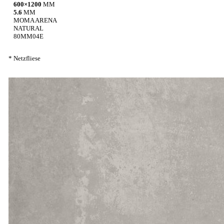
600×1200
MM
5.6
MM
MOMA ARENA
NATURAL
80MM04E
* Netzfliese