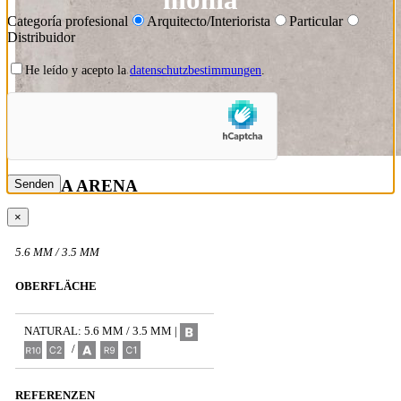
Categoría profesional
Arquitecto/Interiorista
Particular
Distribuidor
He leído y acepto la
datenschutzbestimmungen
.
MOMA ARENA
×
5.6 MM / 3.5 MM
OBERFLÄCHE
NATURAL: 5.6 MM / 3.5 MM |
/
REFERENZEN