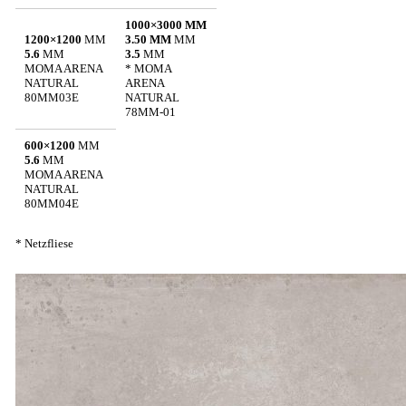
1000×3000 MM
1200×1200
MM
3.50 MM
MM
5.6
MM
3.5
MM
MOMA ARENA
* MOMA
NATURAL
ARENA
80MM03E
NATURAL
78MM-01
600×1200
MM
5.6
MM
MOMA ARENA
NATURAL
80MM04E
* Netzfliese