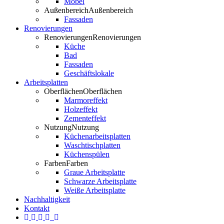
Möbel
Außenbereich
Außenbereich
Fassaden
Renovierungen
Renovierungen
Renovierungen
Küche
Bad
Fassaden
Geschäftslokale
Arbeitsplatten
Oberflächen
Oberflächen
Marmoreffekt
Holzeffekt
Zementeffekt
Nutzung
Nutzung
Küchenarbeitsplatten
Waschtischplatten
Küchenspülen
Farben
Farben
Graue Arbeitsplatte
Schwarze Arbeitsplatte
Weiße Arbeitsplatte
Nachhaltigkeit
Kontakt
Twitter
Facebook
Pinterest
LinkedIn
YouTube
Instagram