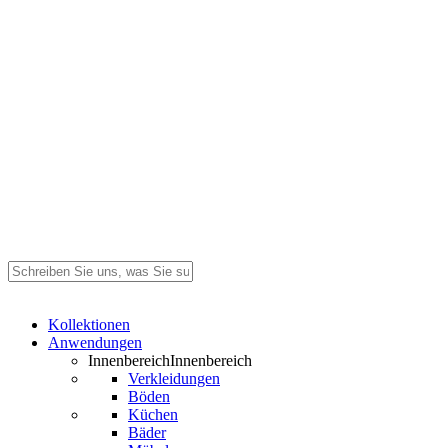
Suche
schließen
Search
Menü
Kollektionen
Anwendungen
Innenbereich
Innenbereich
Verkleidungen
Böden
Küchen
Bäder