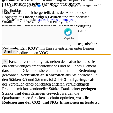
CO2-Emissionen beim Transport einzusparen.
.
Categoría profesional
Arquitecto/Interiorista
Particular
Distribuidor
Dabei wird auch sichergestellt, dass der Abbau dieser
Rohstoffe aus
nachhaltigen Gruben
und mit höchster
He leído y acepto la
datenschutzbestimmungen
.
Qualität und ohne Unreinheiten erfolgt. Darüber hinaus
bestehen die Zusammensetzungen, die bei der Fertigung
eingesetzt werden, zu einem
hohen Prozentsatz aus
Recyclingmaterial
.
Coverlam
enthält keinerlei
Spuren
flüchtiger organischer
Verbindungen (COV).
Im Einsatz entstehen unter keinen
Nutzungsbedingungen VOC.
×
Die Fassadenverkleidung hat, neben der Tatsache, dass sie
ein sehr wichtiges architektonisches und bauliches Element
darstellt, im Dekorationsbereich immer mehr an Bedeutung
gewonnen.
Verbrauch an Rohstoffen
aus Steinbrüchen, in
den Stärken 3,5 und 5,6 mm,
ist 2- bis 3-mal geringer
als
der Verbrauch eines beliebigen anderen vergleichbaren
Produkts mit konventioneller Stärke. Dank seiner
geringen
Stärke und dem geringen Gewicht
werden die
Quadratmeter pro Streckenabschnitt optimiert, was
die
Reduzierung der CO2- und NOx-Emissionen unterstützt.