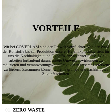
VORTEILE
Wir bei COVERLAM sind der Umwelt verpflichtet. Von der Wahl
der Rohstoffe bis zur Produktion unserer Keramikprodukte steht für
uns die Nachhaltigkeit und Ökoeffizienz an erster Stelle. Wir
arbeiten fortlaufend daran, unsere Umweltauswirkungen zu
reduzieren und verantwortungsvolle Praktiken in unserer Lieferkette
zu fördern. Zusammen können wir eine grünere und nachhaltigere
Zukunft schaffen.
01.
ZERO WASTE